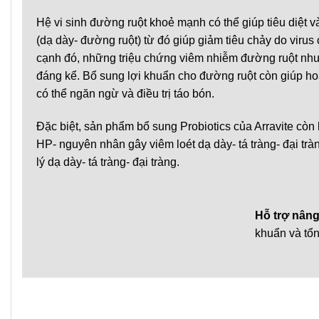
Hệ vi sinh đường ruột khoẻ mạnh có thể giúp tiêu diệt 
(dạ dày- đường ruột) từ đó giúp giảm tiêu chảy do viru
cạnh đó, những triệu chứng viêm nhiễm đường ruột như 
đáng kể. Bổ sung lợi khuẩn cho đường ruột còn giúp hoạ
có thể ngăn ngừ và điều trị táo bón.
Đặc biệt, sản phẩm bổ sung Probiotics của Arravite còn 
HP- nguyên nhân gây viêm loét dạ dày- tá tràng- đại tr
lý dạ dày- tá tràng- đại tràng.
Hỗ trợ nân
khuẩn và tổn