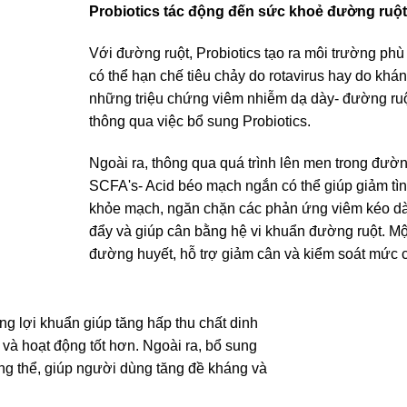
Probiotics tác động đến sức khoẻ đường ruột
Với đường ruột, Probiotics tạo ra môi trường phù
có thể hạn chế tiêu chảy do rotavirus hay do khá
những triệu chứng viêm nhiễm dạ dày- đường ruột
thông qua việc bổ sung Probiotics.
Ngoài ra, thông qua quá trình lên men trong đườ
SCFA's- Acid béo mạch ngắn có thể giúp giảm tình
khỏe mạch, ngăn chặn các phản ứng viêm kéo dài 
đẩy và giúp cân bằng hệ vi khuẩn đường ruột. Mộ
đường huyết, hỗ trợ giảm cân và kiểm soát mức 
ng lợi khuẩn giúp tăng hấp thu chất dinh
và hoạt động tốt hơn. Ngoài ra, bổ sung
háng thể, giúp người dùng tăng đề kháng và