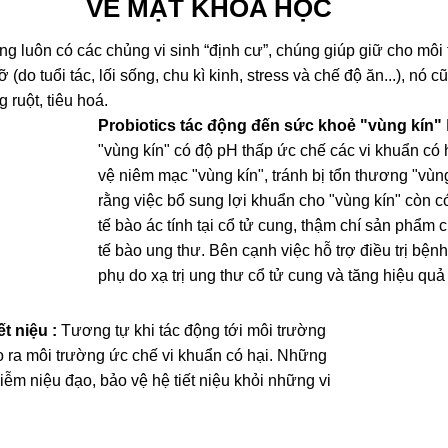
VỀ MẶT KHOA HỌC
ung luôn có các chủng vi sinh “định cư”, chúng giúp giữ cho m
 (do tuổi tác, lối sống, chu kì kinh, stress và chế độ ăn...), nó
ruột, tiêu hoá.
Probiotics tác động đến sức khoẻ "vùng kín"
"vùng kín" có độ pH thấp ức chế các vi khuẩn có 
vệ niêm mạc "vùng kín", tránh bị tổn thương "vù
rằng việc bổ sung lợi khuẩn cho "vùng kín" còn c
tế bào ác tính tại cổ tử cung, thậm chí sản phẩm 
tế bào ung thư. Bên cạnh việc hỗ trợ điều trị bện
phụ do xạ trị ung thư cổ tử cung và tăng hiệu quả 
t niệu :
Tương tự khi tác động tới môi trường
tạo ra môi trường ức chế vi khuẩn có hại. Những
iễm niệu đạo, bảo vệ hệ tiết niệu khỏi những vi