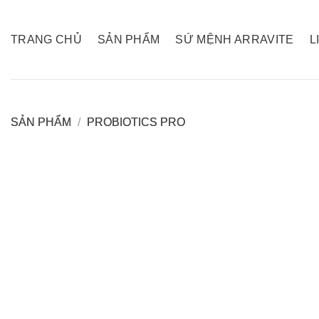
Skip
to
TRANG CHỦ
SẢN PHẨM
SỨ MỆNH ARRAVITE
L
content
SẢN PHẨM
/
PROBIOTICS PRO