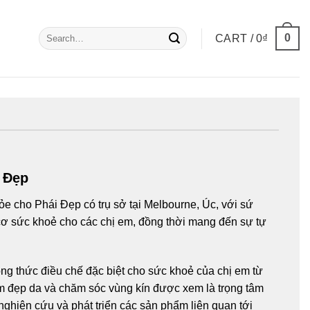
Search
0
CART /
0
₫
for:
 Đẹp
e cho Phái Đẹp có trụ sở tại Melbourne, Úc, với sứ
 sức khoẻ cho các chị em, đồng thời mang đến sự tự
g thức điều chế đặc biệt cho sức khoẻ của chị em từ
àm đẹp da và chăm sóc vùng kín được xem là trọng tâm
 nghiên cứu và phát triển các sản phẩm liên quan tới